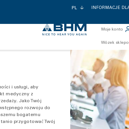
PL
INFORMACJE DL
Moje konto
Wózek sklep
ontact forte
contact mini
udiometria
Słuchawki przewodni
ści i usługi, aby
kostnego
ukt medyczny z
rzedaży. Jako Twój
 wstępnego rozwoju do
 naszemu bogatemu
 tanio przygotować Twój