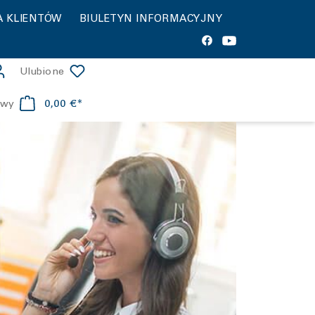
A KLIENTÓW
BIULETYN INFORMACYJNY
Ulubione
0,00 €*
owy
apollon
ctwa