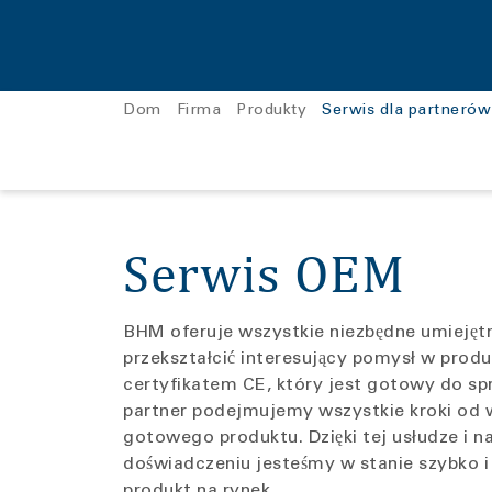
Dom
Firma
Produkty
Serwis dla partnerów
Do kategorii Firma
Do kategorii Produkty
Serwis OEM
Kariera w BHM-Tech
contact star evo1
c
Viper 170P
A
BHM oferuje wszystkie niezbędne umiejętno
przekształcić interesujący pomysł w prod
certyfikatem CE, który jest gotowy do sp
partner podejmujemy wszystkie kroki od
gotowego produktu. Dzięki tej usłudze i
doświadczeniu jesteśmy w stanie szybko i
produkt na rynek.