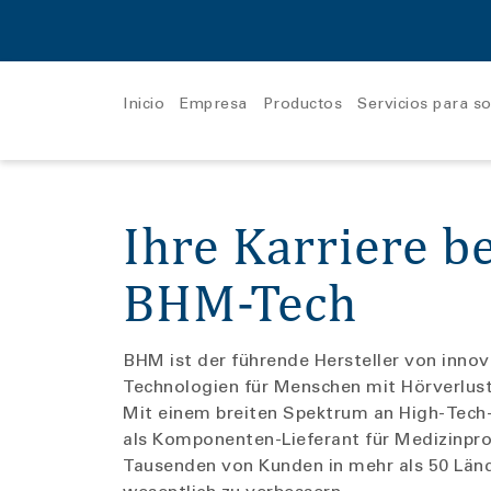
Inicio
Empresa
Productos
Servicios para so
A la categoría Empresa
A la categoría Productos
Ihre Karriere be
Carrera en BHM
contact star evo1
c
BHM-Tech
Viper 170P
A
BHM ist der führende Hersteller von inno
Technologien für Menschen mit Hörverlust 
Mit einem breiten Spektrum an High-Tech
als Komponenten-Lieferant für Medizinpr
Tausenden von Kunden in mehr als 50 Länd