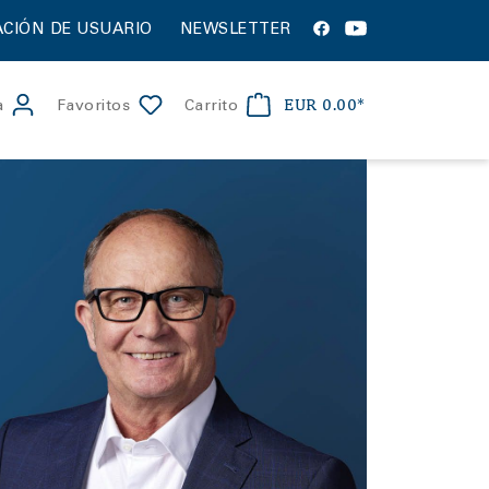
CIÓN DE USUARIO
NEWSLETTER
EUR 0.00*
a
Favoritos
Carrito
apollon
ón