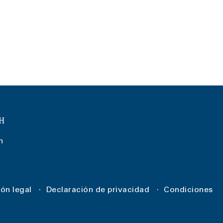
bH
n
ón legal
Declaración de privacidad
Condiciones