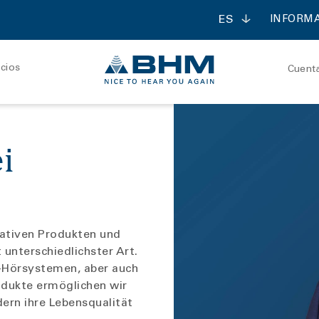
ES
INFORMA
cios
Cuent
i
ontact forte
contact mini
udiometría
Receptor de conducci
ósea
vativen Produkten und
unterschiedlichster Art.
-Hörsystemen, aber auch
odukte ermöglichen wir
ern ihre Lebensqualität