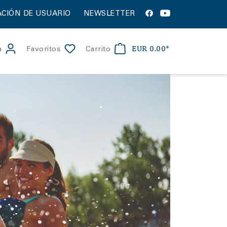
CIÓN DE USUARIO
NEWSLETTER
EUR 0.00*
a
Favoritos
Carrito
apollon
ón