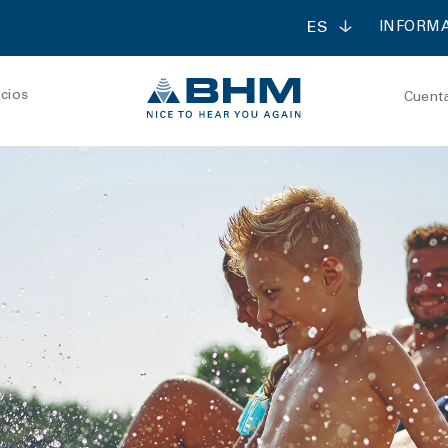
ES
INFORMA
cios
Cuent
ontact forte
contact mini
udiometría
Receptor de conducci
ósea